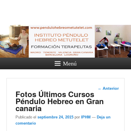
Péndulo
hebreo
pendulo hebreo, cursos
presenciales y a distancia, cursos
online y terapias, metutelet.
Menú
Navegación
←
Anterior
Fotos Últimos Cursos
de entradas
Péndulo Hebreo en Gran
canaria
Publicado el
septiembre 24, 2015
por
IPHM
—
Deja un
comentario